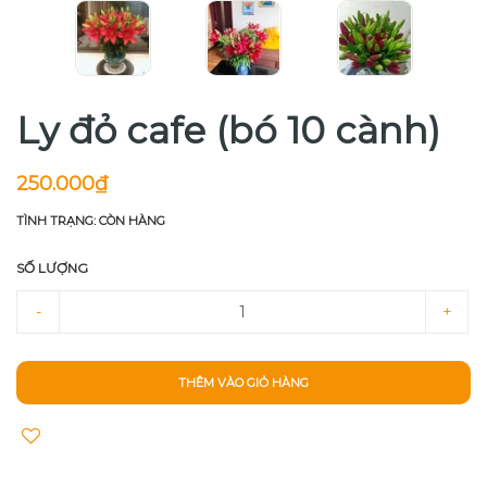
Ly đỏ cafe (bó 10 cành)
250.000₫
TÌNH TRẠNG: CÒN HÀNG
SỐ LƯỢNG
-
+
THÊM VÀO GIỎ HÀNG