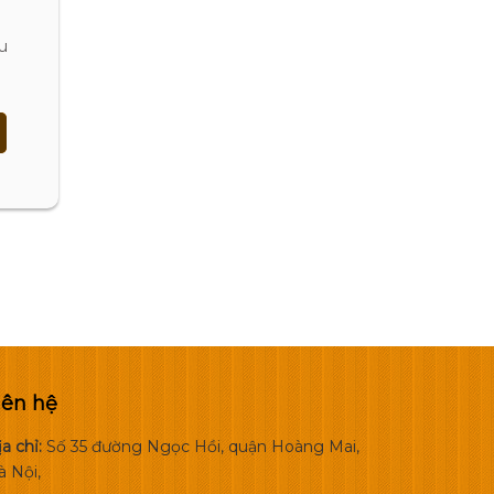
u
iên hệ
a chỉ:
Số 35 đường Ngọc Hồi, quận Hoàng Mai,
à Nội,