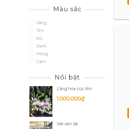
Màu sắc
Vàng
Tím
Đỏ
Xanh
Hồng
Cam
Nổi bật
Lẵng hoa cúc tím
1.000.000₫
Vali sen đá