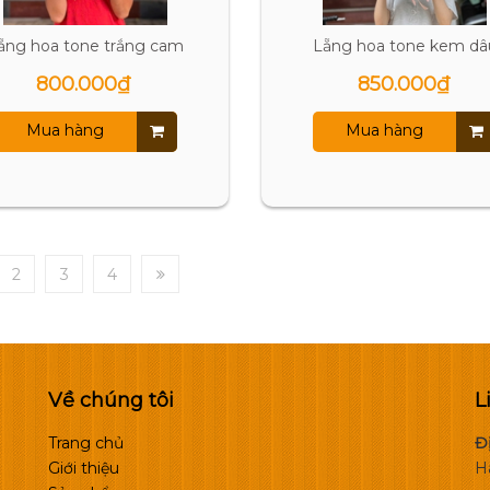
ẵng hoa tone trắng cam
Lẵng hoa tone kem dâ
800.000₫
850.000₫
Mua hàng
Mua hàng
2
3
4
Về chúng tôi
L
Trang chủ
Đị
Giới thiệu
H