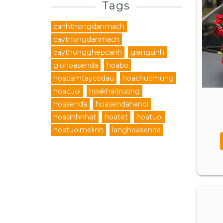
Tags
canhthongdanmach
caythongdanmach
caythongghepcanh
giangsinh
giohoasenda
hoabo
hoacamtaycodau
hoachucmung
hoacuoi
hoakhaitruong
hoasenda
hoasendahanoi
hoasinhnhat
hoatet
hoatuoi
hoatuoimelinh
langhoasenda