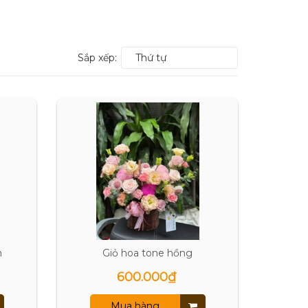
Sắp xếp:
Thứ tự
m
Giỏ hoa tone hồng
600.000₫
Mua hàng