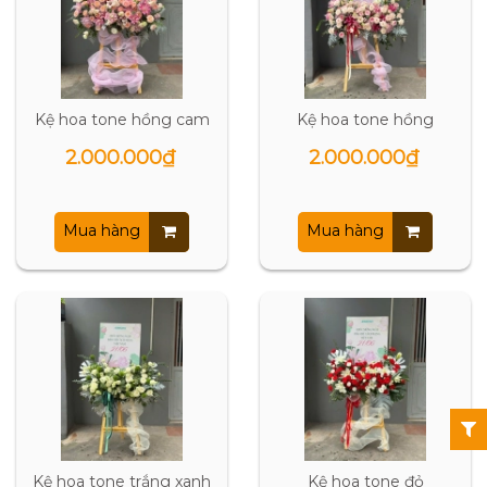
Kệ hoa tone hồng cam
Kệ hoa tone hồng
2.000.000₫
2.000.000₫
Mua hàng
Mua hàng
Kệ hoa tone trắng xanh
Kệ hoa tone đỏ