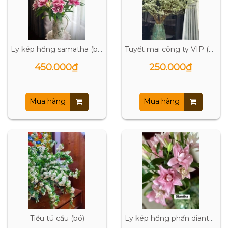
Ly kép hồng samatha (bó 5 cành 4-5 tai)
Tuyết mai công ty VIP (bó 4-6 cành)
450.000₫
250.000₫
Mua hàng
Mua hàng
Tiểu tú cầu (bó)
Ly kép hồng phấn diantha (bó 5 cành 3-4 tai)