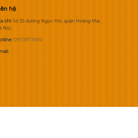
iên hệ
a chỉ:
Số 35 đường Ngọc Hồi, quận Hoàng Mai,
à Nội,
otline:
097.397.1000
ail: