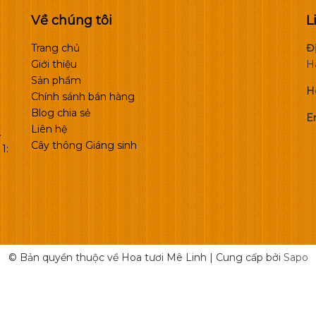
Về chúng tôi
L
Trang chủ
Đị
Giới thiệu
H
Sản phẩm
H
Chính sánh bán hàng
Blog chia sẻ
Em
Liên hệ
.
Cây thông Giáng sinh
1:
© Bản quyền thuộc về Hoa tươi Mê Linh
|
Cung cấp bởi
Sapo