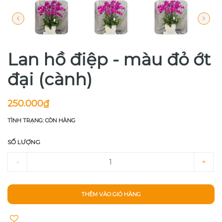
Lan hồ điệp - màu đỏ ớt
đại (cành)
250.000₫
TÌNH TRẠNG: CÒN HÀNG
SỐ LƯỢNG
-
+
THÊM VÀO GIỎ HÀNG