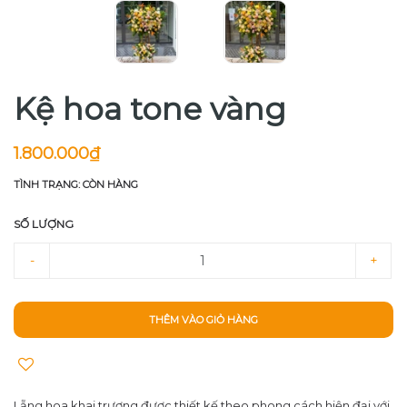
Kệ hoa tone vàng
1.800.000₫
TÌNH TRẠNG: CÒN HÀNG
SỐ LƯỢNG
-
+
THÊM VÀO GIỎ HÀNG
Lẵng hoa khai trương được thiết kế theo phong cách hiện đại với