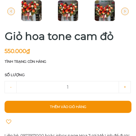
Giỏ hoa tone cam đỏ
550.000₫
TÌNH TRẠNG: CÒN HÀNG
SỐ LƯỢNG
-
+
THÊM VÀO GIỎ HÀNG
Liên hệ: 0973971000 hoặc inbox page Hoa Tươi Mê Linh để được