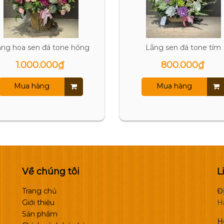
ẵng hoa sen đá tone hồng
Lẵng sen đá tone tím
1.000.000₫
800.000₫
Mua hàng
Mua hàng
Về chúng tôi
L
Trang chủ
Đị
Giới thiệu
H
Sản phẩm
H