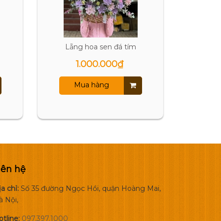
Lẵng hoa sen đá tím
Lẵng hoa
1.000.000₫
Mua hàng
M
iên hệ
a chỉ:
Số 35 đường Ngọc Hồi, quận Hoàng Mai,
à Nội,
otline:
097.397.1000