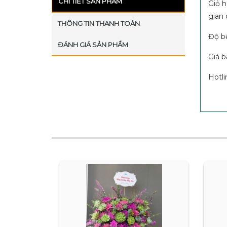
CHI TIẾT SẢN PHẨM
Giỏ h
gian 
THÔNG TIN THANH TOÁN
Độ bề
ĐÁNH GIÁ SẢN PHẨM
Giá b
Hotl