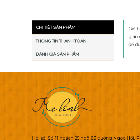
CHI TIẾT SẢN PHẨM
Giỏ h
gian 
THÔNG TIN THANH TOÁN
để đư
ĐÁNH GIÁ SẢN PHẨM
Hội sở: Số 11 ngách 25 ngõ 83 đường Ngọc Hồi, P