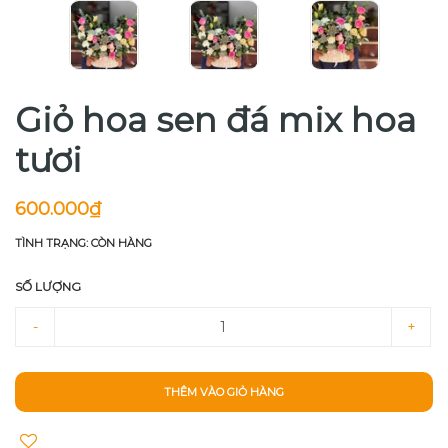
Giỏ hoa sen đá mix hoa
tươi
600.000₫
TÌNH TRẠNG: CÒN HÀNG
SỐ LƯỢNG
-
+
THÊM VÀO GIỎ HÀNG