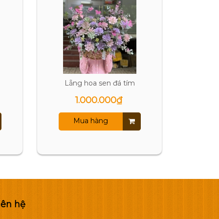
Lẵng hoa sen đá tím
Lẵng hoa
1.000.000₫
Mua hàng
M
iên hệ