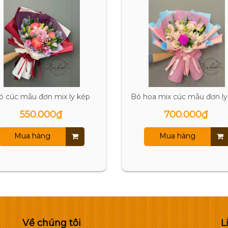
ó cúc mẫu đơn mix ly kép
Bó hoa mix cúc mẫu đơn ly
550.000₫
700.000₫
Mua hàng
Mua hàng
Về chúng tôi
L