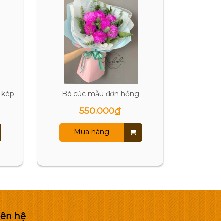
 kép
Bó cúc mẫu đơn hồng
Bó 
550.000₫
Mua hàng
M
iên hệ