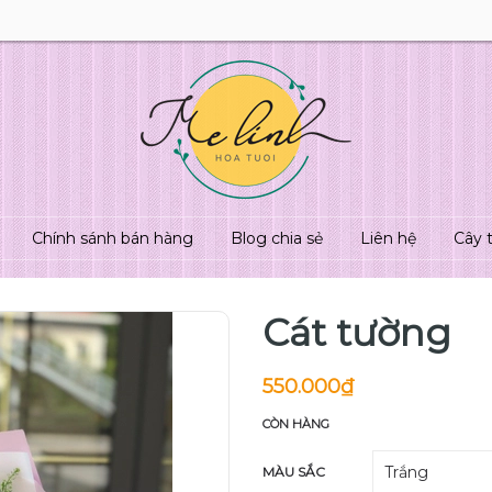
Chính sánh bán hàng
Blog chia sẻ
Liên hệ
Cây 
Cát tường
550.000₫
CÒN HÀNG
MÀU SẮC