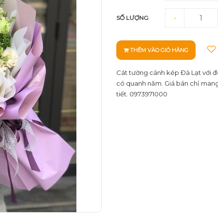
-
SỐ LƯỢNG
THÊM VÀO GIỎ HÀNG
Cát tường cánh kép Đà Lạt với 
có quanh năm. Giá bán chỉ mang 
tiết. 0973971000