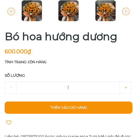
Bó hoa hướng dương
600.000₫
TÌNH TRẠNG: CÒN HÀNG
SỐ LƯỢNG
-
+
THÊM VÀO GIỎ HÀNG
Liên hệ: 0973971000 hoặc inbox page Hoa Tươi Mê Linh để được