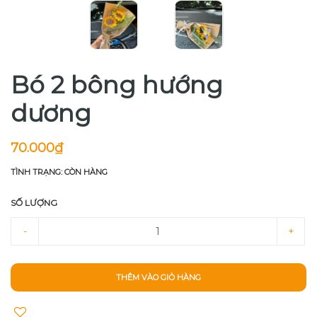
Bó 2 bông hướng
dương
70.000₫
TÌNH TRẠNG: CÒN HÀNG
SỐ LƯỢNG
-
+
THÊM VÀO GIỎ HÀNG